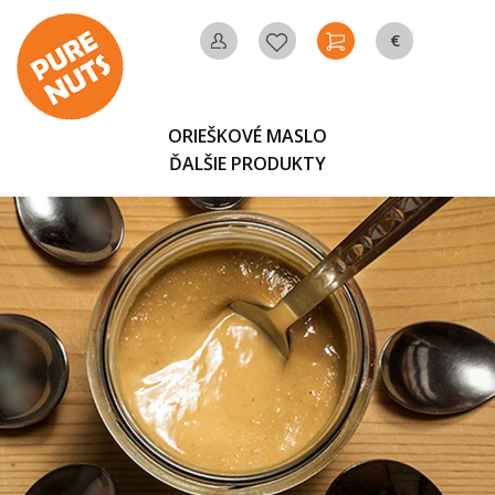
€
MÔJ
OBĽÚBENÉ
KOŠÍK
MENA
ÚČET
ORIEŠKOVÉ MASLO
ĎALŠIE PRODUKTY