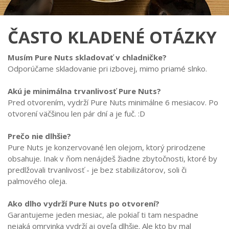
ČASTO KLADENÉ OTÁZKY
Musím Pure Nuts skladovať v chladničke?
Odporúčame skladovanie pri izbovej, mimo priamé slnko.
Akú je minimálna trvanlivosť Pure Nuts?
Pred otvorením, vydrží
Pure Nuts minimálne 6 mesiacov. Po
otvorení väčšinou len pár dní a je fuč. :D
Prečo nie dlhšie?
Pure Nuts je konzervované len olejom, ktorý prirodzene
obsahuje. Inak v ňom nenájdeš žiadne zbytočnosti, ktoré by
predlžovali trvanlivosť - je bez stabilizátorov, soli či
palmového oleja.
Ako dlho vydrží Pure Nuts po otvorení?
Garantujeme jeden mesiac, ale pokiaľ ti tam nespadne
nejaká omrvinka vydrží aj oveľa dlhšie. Ale kto by mal