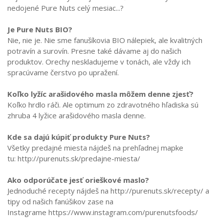
nedojené Pure Nuts celý mesiac...?
Je Pure Nuts BIO?
Nie, nie je. Nie sme fanušíkovia BIO nálepiek, ale kvalitných
potravín a surovín. Presne také dávame aj do našich
produktov. Orechy neskladujeme v tonách, ale vždy ich
spracúvame čerstvo po upražení.
Koľko lyžíc arašidového masla môžem denne zjesť?
Koľko hrdlo ráči. Ale optimum zo zdravotného hľadiska sú
zhruba 4 lyžice arašidového masla denne.
Kde sa dajú kúpiť produkty Pure Nuts?
Všetky predajné miesta nájdeš na prehľadnej mapke
tu: http://purenuts.sk/predajne-miesta/
Ako odporúčate jesť orieškové maslo?
Jednoduché recepty nájdeš na http://purenuts.sk/recepty/ a
tipy od našich fanúšikov zase na
Instagrame https://www.instagram.com/purenutsfoods/