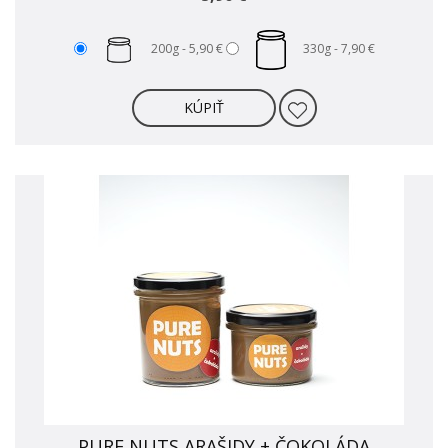
200g -
5,90 €
330g -
7,90 €
KÚPIŤ
PURE NUTS ARAŠIDY + ČOKOLÁDA