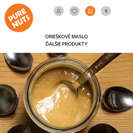
€
MÔJ
OBĽÚBENÉ
KOŠÍK
MENA
ÚČET
ORIEŠKOVÉ MASLO
ĎALŠIE PRODUKTY