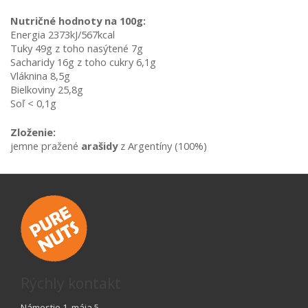
Nutričné hodnoty na 100g:
Energia 2373kJ/567kcal
Tuky 49g z toho nasýtené 7g
Sacharidy 16g z toho cukry 6,1g
Vláknina 8,5g
Bielkoviny 25,8g
Soľ < 0,1g
Zloženie:
jemne pražené 
arašidy 
z Argentíny (100%)
Rýchly kontakt
Námestie 1. mája 5