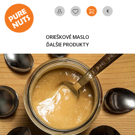
€
MÔJ
OBĽÚBENÉ
KOŠÍK
MENA
ÚČET
ORIEŠKOVÉ MASLO
ĎALŠIE PRODUKTY