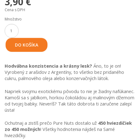
3,90 €
Cena s DPH
Množstvo
DO KOŠÍKA
Hodvábna konzistencia a krásny lesk?
 Áno, to je on! 
Vyrobený z arašidov z Argentíny, to všetko bez pridaného 
cukru, palmového oleja alebo konzervačných látok.
Napriek svojmu exotickému pôvodu to nie je žiadny nafúkanec. 
Kamoší sa s jablkom, horkou čokoládou aj malinovým džemom 
od tvojej babky. Neveríš? Tak táto dobrota ti zaručene zalepí 
ústa!
Ochutnaj a zistíš prečo Pure Nuts dostalo už 
450 hviezdičiek 
zo 450 možných
! Všetky hodnotenia nájdeš na Samé 
hviezdičky.