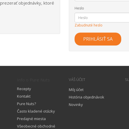
 prezerať objednávky, ktoré
Heslo
Zabudnuté heslo
Info o Pure Nuts
VÁŠ ÚČET
S
Recepty
Môj účet
Kontakt
História objednávok
Pure Nuts?
Novinky
Často kladené otázky
Predajné miesta
Všeobecné obchodné