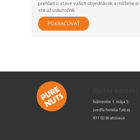
prehľad o stave vašich objednávok a môžete si
ste už uskutočnili.
POKRAČOVAŤ
Rýchly kontakt
Námestie 1. mája 5
(vedľa hotela Tatra)
811 02 Bratislava