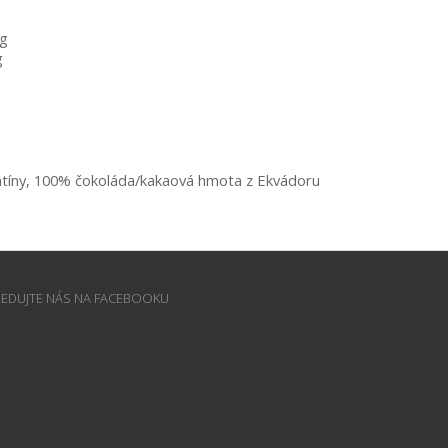
9g
g
ntíny, 100% čokoláda/kakaová hmota z Ekvádoru 
LEDUJTE NÁS NA FACEBOOKU