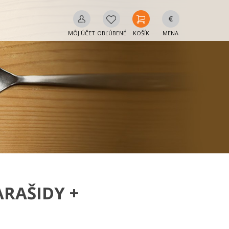
€
MÔJ ÚČET
OBĽÚBENÉ
KOŠÍK
MENA
ARAŠIDY +