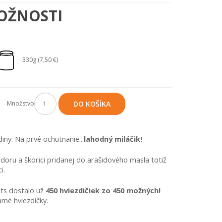
OŽNOSTI
330g (7,50 €)
Množstvo
DO KOŠÍKA
iny. Na prvé ochutnanie...
lahodný miláčik!
oru a škorici pridanej do arašidového masla totiž 
i.
ts dostalo už 
450 hviezdičiek zo 450 možných!
mé hviezdičky.