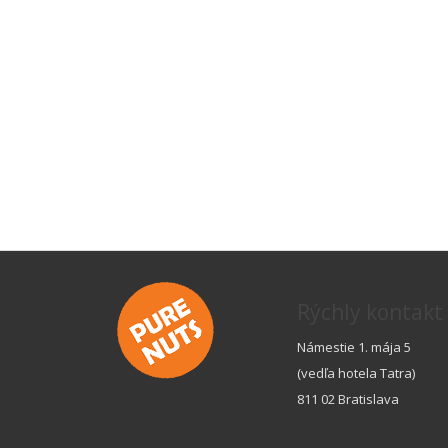
Rýchly kontakt
Námestie 1. mája 5
(vedľa hotela Tatra)
811 02 Bratislava