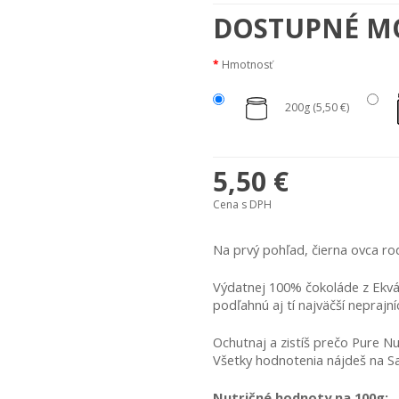
DOSTUPNÉ M
Hmotnosť
200g (5,50 €)
5,50 €
Cena s DPH
Na prvý pohľad, čierna ovca rod
Výdatnej 100% čokoláde z Ekvád
podľahnú aj tí najväčší neprajníc
Ochutnaj a zistíš prečo Pure Nu
Všetky hodnotenia nájdeš na Sa
Nutričné hodnoty na 100g: