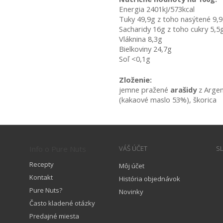
Energia 2401kJ/573kcal
Tuky 49,9g z toho nasýtené 9,
Sacharidy 16g z toho cukry 5,5
Vláknina 8,3g
Bielkoviny 24,7g
Soľ <0,1g
Zloženie:
jemne pražené 
arašidy 
z Arge
(kakaové maslo 53%), škorica
Info o Pure Nuts
VÁŠ ÚČET
S
Recepty
Môj účet
Kontakt
História objednávok
Pure Nuts?
Novinky
Často kladené otázky
Predajné miesta