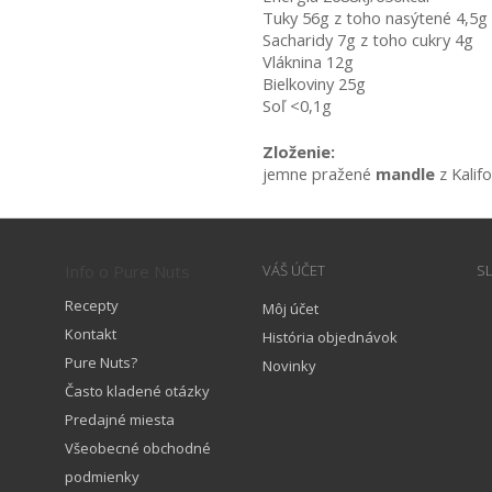
Tuky 56g z toho nasýtené 4,5g
Sacharidy 7g z toho cukry 4g
Vláknina 12g
Bielkoviny 25g
Soľ <0,1g
Zloženie:
jemne pražené 
mandle 
z Kalif
Info o Pure Nuts
VÁŠ ÚČET
S
Recepty
Môj účet
Kontakt
História objednávok
Pure Nuts?
Novinky
Často kladené otázky
Predajné miesta
Všeobecné obchodné
podmienky