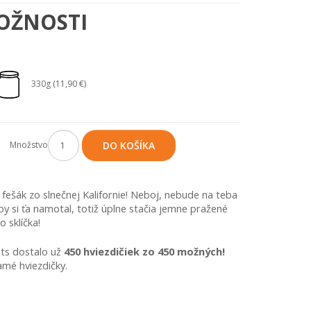
OŽNOSTI
330g (11,90 €)
Množstvo
DO KOŠÍKA
ešák zo slnečnej Kalifornie! Neboj, nebude na teba 
by si ťa namotal, totiž úplne stačia jemne pražené 
 sklíčka!
ts dostalo už 
450 hviezdičiek zo 450 možných!
mé hviezdičky.