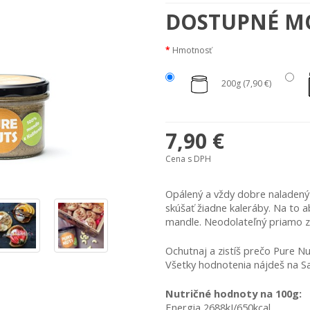
DOSTUPNÉ M
Hmotnosť
200g (7,90 €)
7,90 €
Cena s DPH
Opálený a vždy dobre naladený f
skúšať žiadne kaleráby. Na to a
mandle. Neodolateľný priamo zo
Ochutnaj a zistíš prečo Pure Nu
Všetky hodnotenia nájdeš na Sa
Nutričné hodnoty na 100g:
Energia 2688kJ/650kcal