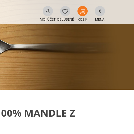
€
MÔJ ÚČET
OBĽÚBENÉ
KOŠÍK
MENA
100% MANDLE Z