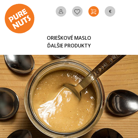
€
MÔJ
OBĽÚBENÉ
KOŠÍK
MENA
ÚČET
ORIEŠKOVÉ MASLO
ĎALŠIE PRODUKTY