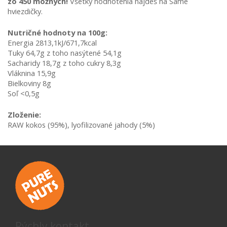
zo 450 možných!
 Všetky hodnotenia nájdeš na Samé 
hviezdičky.
Nutričné hodnoty na 100g:
Energia 2813,1kJ/671,7kcal
Tuky 64,7g z toho nasýtené 54,1g
Sacharidy 18,7g z toho cukry 8,3g
Vláknina 15,9g
Bielkoviny 8g
Soľ <0,5g
Zloženie:
RAW kokos (95%), lyofilizované jahody (5%)
Rýchly kontakt