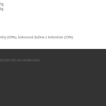
,5g
,8g
tíny (65%), kokosová dužina z Indonézie (35%)
LEDUJTE NÁS NA FACEBOOKU