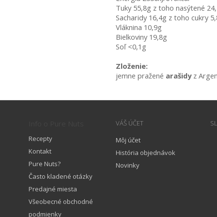
Tuky 55,8g z toho nasýtené 24
Sacharidy 16,4g z toho cukry 5
Vláknina 10,9g
Bielkoviny 19,8g
Soľ <0,1g
Zloženie:
jemne pražené 
arašidy 
z Argen
Info o Pure Nuts
VÁŠ ÚČET
S
Recepty
Môj účet
Kontakt
História objednávok
Pure Nuts?
Novinky
Často kladené otázky
Predajné miesta
Všeobecné obchodné
podmienky