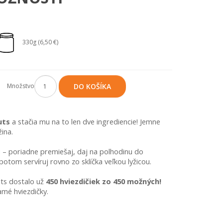
330g (6,50 €)
Množstvo
DO KOŠÍKA
uts
 a stačia mu na to len dve ingrediencie! Jemne 
ina.
u – poriadne premiešaj, daj na polhodinu do 
potom servíruj rovno zo sklíčka veľkou lyžicou.
ts dostalo už 
450 hviezdičiek zo 450 možných!
mé hviezdičky.