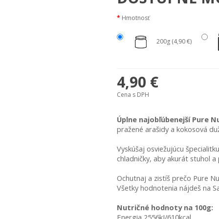
Hmotnosť
200g (4,90 €)
4,90 €
Cena s DPH
Úplne najobľúbenejší Pure N
pražené arašidy a kokosová duž
Vyskúšaj osviežujúcu špecialitk
chladničky, aby akurát stuhol a 
Ochutnaj a zistíš prečo Pure Nu
Všetky hodnotenia nájdeš na Sa
Nutričné hodnoty na 100g:
Energia 2556kJ/610kcal