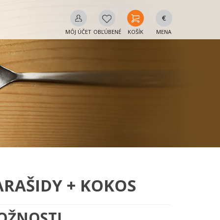
€
MÔJ ÚČET
OBĽÚBENÉ
KOŠÍK
MENA
ARAŠIDY + KOKOS
OŽNOSTI