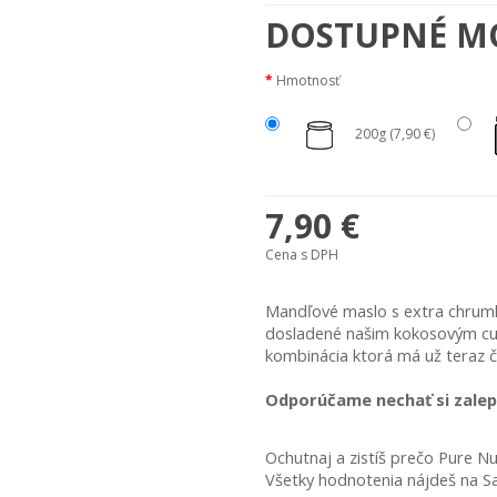
DOSTUPNÉ M
Hmotnosť
200g (7,90 €)
7,90 €
Cena s DPH
Mandľové maslo s extra chrumk
dosladené našim kokosovým cu
kombinácia ktorá má už teraz č
Odporúčame nechať si zalepi
Ochutnaj a zistíš prečo Pure Nu
Všetky hodnotenia nájdeš na Sa