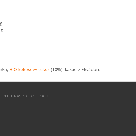
8g
3g
5%), 
BIO kokosový cukor
 (10%), kakao z Ekvádoru
LEDUJTE NÁS NA FACEBOOKU