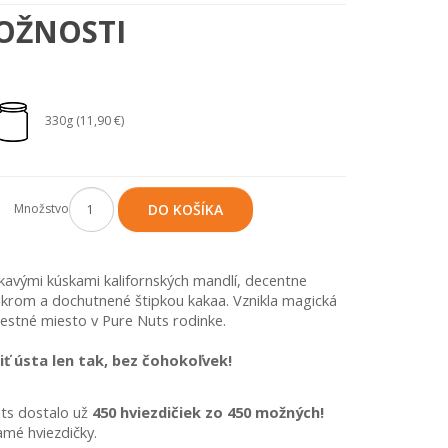
OŽNOSTI
330g (11,90 €)
Množstvo
DO KOŠÍKA
avými kúskami kalifornských mandlí, decentne 
krom a dochutnené štipkou kakaa. 
Vznikla magická 
estné miesto v Pure Nuts rodinke. 
ť ústa len tak, bez čohokoľvek!
ts dostalo už 
450 hviezdičiek zo 450 možných!
mé hviezdičky.