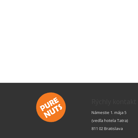
Rýchly kontakt
Námestie 1. mája 5
(vedľa hotela Tatra)
811 02 Bratislava