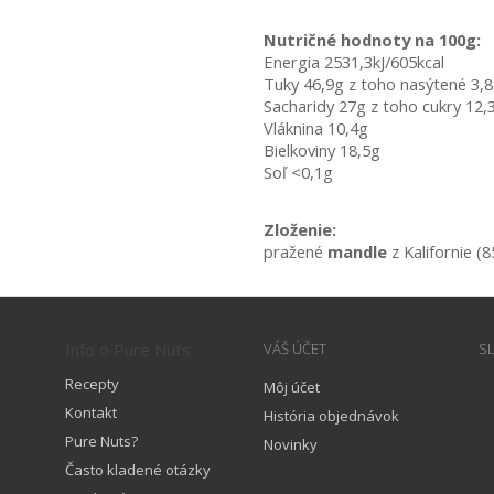
Nutričné hodnoty na 100g:
Energia 2531,3kJ/605kcal
Tuky 46,9g z toho nasýtené 3,
Sacharidy 27g z toho cukry 12,
Vláknina 10,4g
Bielkoviny 18,5g
Soľ <0,1g
Zloženie:
pražené 
mandle 
z Kalifornie (8
Info o Pure Nuts
VÁŠ ÚČET
S
Recepty
Môj účet
Kontakt
História objednávok
Pure Nuts?
Novinky
Často kladené otázky