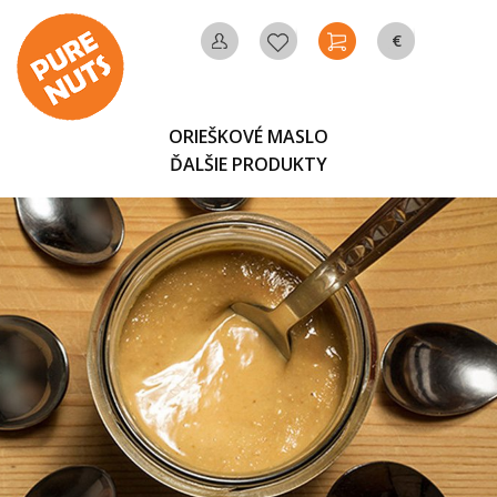
€
MÔJ
OBĽÚBENÉ
KOŠÍK
MENA
ÚČET
ORIEŠKOVÉ MASLO
ĎALŠIE PRODUKTY