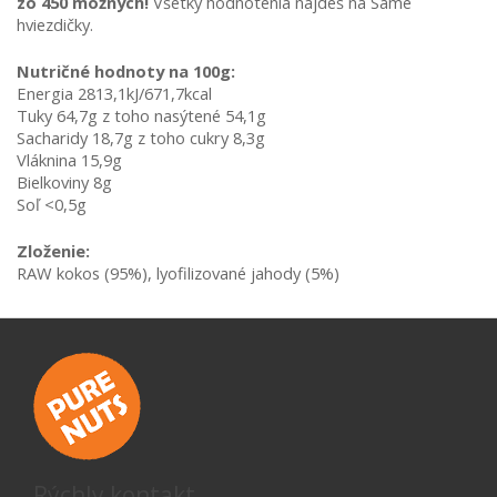
zo 450 možných!
 Všetky hodnotenia nájdeš na Samé 
hviezdičky.
Nutričné hodnoty na 100g:
Energia 2813,1kJ/671,7kcal
Tuky 64,7g z toho nasýtené 54,1g
Sacharidy 18,7g z toho cukry 8,3g
Vláknina 15,9g
Bielkoviny 8g
Soľ <0,5g
Zloženie:
RAW kokos (95%), lyofilizované jahody (5%)
Rýchly kontakt